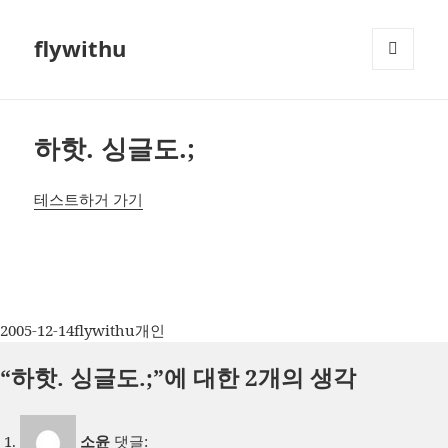
flywithu
메뉴와
위젯
하핫. 싱글도.;
테스트하거 가기
작
글
카
2005-12-14
flywithu
개인
성
쓴
테
“하핫. 싱글도.;”에 대한 2개의 생각
일
이
고
자
리
소윤
댓글: