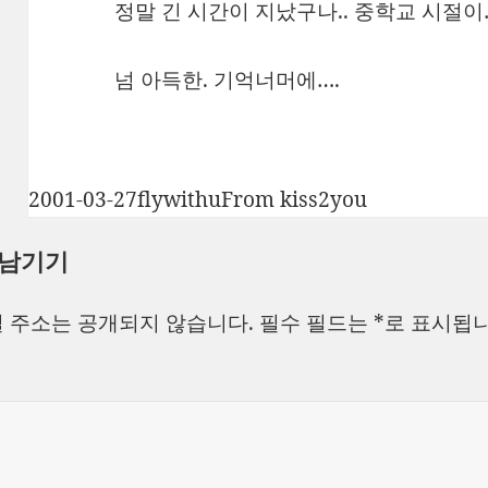
정말 긴 시간이 지났구나.. 중학교 시절이
넘 아득한. 기억너머에….
작
글
카
2001-03-27
flywithu
From kiss2you
성
쓴
테
 남기기
일
이
고
자
리
 주소는 공개되지 않습니다.
필수 필드는
*
로 표시됩