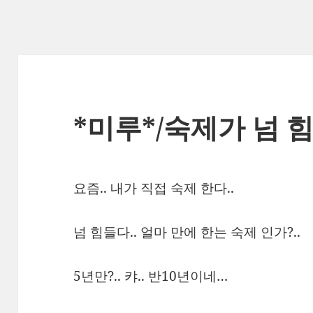
*미루*/숙제가 넘 힘
요즘.. 내가 직접 숙제 한다..
넘 힘들다.. 얼마 만에 한는 숙제 인가?..
5년만?.. 캬.. 반10년이네…