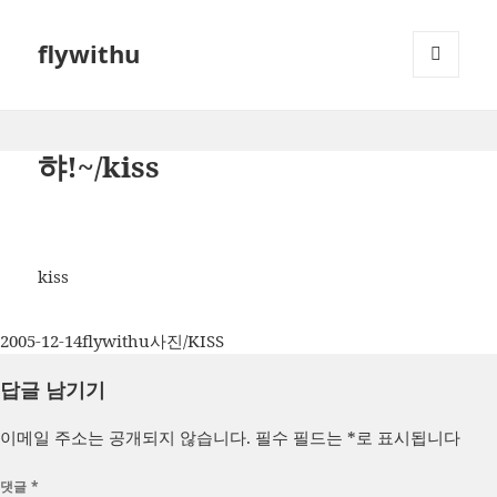
flywithu
메뉴와
위젯
햐!~/kiss
kiss
작
글
카
2005-12-14
flywithu
사진/KISS
성
쓴
테
답글 남기기
일
이
고
자
리
이메일 주소는 공개되지 않습니다.
필수 필드는
*
로 표시됩니다
댓글
*