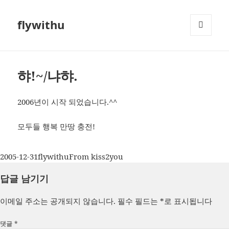
flywithu
메뉴와
위젯
햐!~/냐햐.
2006년이 시작 되었습니다.^^
모두들 행복 만땅 충전!
작
글
카
2005-12-31
flywithu
From kiss2you
성
쓴
테
답글 남기기
일
이
고
자
리
이메일 주소는 공개되지 않습니다.
필수 필드는
*
로 표시됩니다
댓글
*