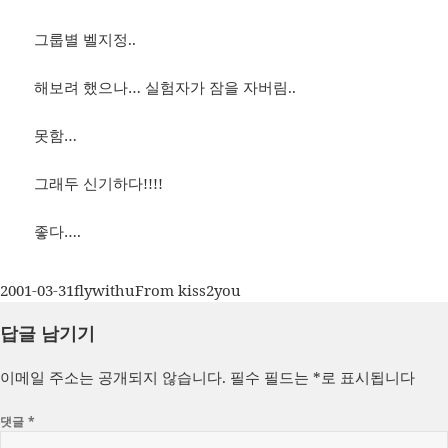
그룹별 벨지정..
해보려 했으나… 실험자가 잠을 자버림..
못함…
그래두 신기하다!!!!
좋다….
작
글
카
2001-03-31
flywithu
From kiss2you
성
쓴
테
답글 남기기
일
이
고
자
리
이메일 주소는 공개되지 않습니다.
필수 필드는
*
로 표시됩니다
댓글
*