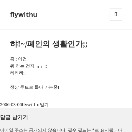
flywithu
메뉴와
위젯
햐!~/폐인의 생활인가;;
훔;; 이건
뭐 하는 건지.ㅠㅠ;;
켁켁켁;;
정상 루트로 돌아 가는중!
작
글
카
2006-03-06
flywithu
일기
성
쓴
테
답글 남기기
일
이
고
자
리
이메일 주소는 공개되지 않습니다.
필수 필드는
*
로 표시됩니다