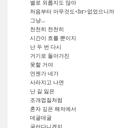
별로 외롭지도 않아
처음부터 아무것도<br>없었으니까
그냥…
천천히 천천히
시간이 흐를 뿐이지
난 두 번 다시
거기로 돌아가진
못할 거야
언젠가 네가
사라지고 나면
난 길 잃은
조개껍질처럼
혼자 깊은 해저에서
데굴데굴
굴러다니겠지