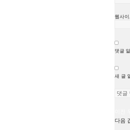
웹사이
댓글 
새 글 
이전
글
다음
탐