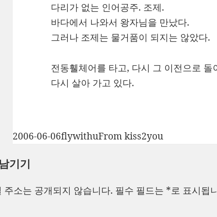
다리가 없는 인어공주. 조제.
바다에서 나와서 왕자님을 만났다.
그러나 조제는 물거품이 되지는 않았다.
전동휄체어를 타고, 다시 그 이전으로 돌
다시 살아 가고 있다.
작
글
카
2006-06-06
flywithu
From kiss2you
성
쓴
테
 남기기
일
이
고
자
리
 주소는 공개되지 않습니다.
필수 필드는
*
로 표시됩