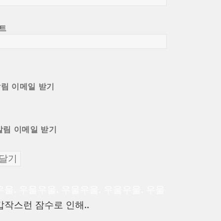
트
알림 이메일 받기
알림 이메일 받기
이
우울. 우울우울. 우울우울. 우울우울. 우울
전
다
갑작스런 잠수로 인해..
글:
음