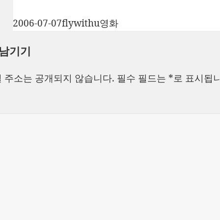
작
글
카
2006-07-07
flywithu
영화
성
쓴
테
 남기기
일
이
고
자
리
 주소는 공개되지 않습니다.
필수 필드는
*
로 표시됩