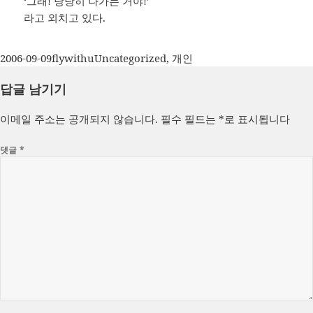
‘그래! 당당히 나가는 거야!’
라고 외치고 있다.
작
글
카
2006-09-09
flywithu
Uncategorized
,
개인
성
쓴
테
답글 남기기
일
이
고
자
리
이메일 주소는 공개되지 않습니다.
필수 필드는
*
로 표시됩니다
댓글
*