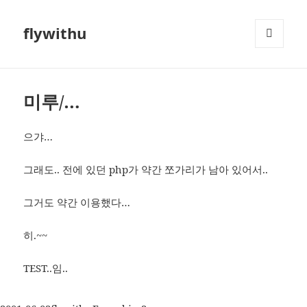
flywithu
메뉴와
위젯
미루/…
으갸…
그래도.. 전에 있던 php가 약간 쪼가리가 남아 있어서..
그거도 약간 이용했다…
히.~~
TEST..임..