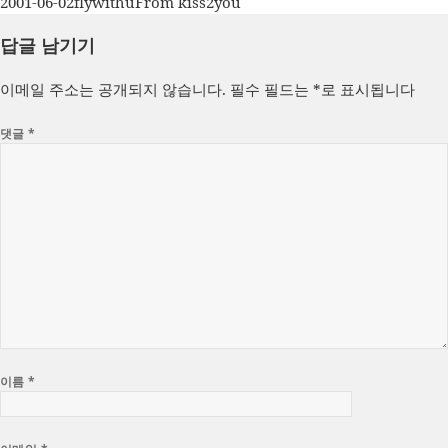
작
글
카
2001-06-02
flywithu
From kiss2you
성
쓴
테
답글 남기기
일
이
고
자
리
이메일 주소는 공개되지 않습니다.
필수 필드는
*
로 표시됩니다
댓글
*
이름
*