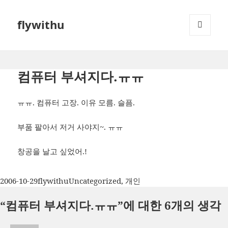
flywithu
메뉴와
위젯
컴퓨터 부셔지다.ㅠㅠ
ㅠㅠ. 컴퓨터 고장. 이유 모름. 슬픔.
부품 팔아서 저거 사야지~. ㅠㅠ
창공을 날고 싶었어.!
작
글
카
2006-10-29
flywithu
Uncategorized
,
개인
성
쓴
테
“컴퓨터 부셔지다.ㅠㅠ”에 대한 6개의 생각
일
이
고
자
리