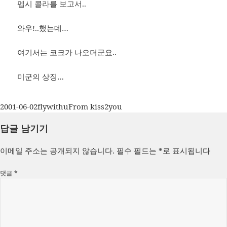
펩시 콜라를 보고서..
와우!..했는데…
여기서는 코크가 나오더군요..
미군의 상징…
작
글
카
2001-06-02
flywithu
From kiss2you
성
쓴
테
답글 남기기
일
이
고
자
리
이메일 주소는 공개되지 않습니다.
필수 필드는
*
로 표시됩니다
댓글
*