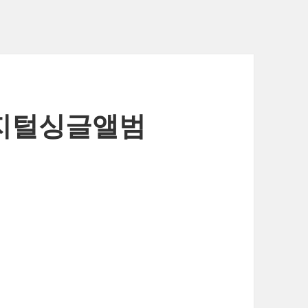
디지털싱글앨범