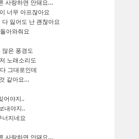
른 사랑하면 안돼요…
맘이 너무 아프잖아요
 다 잃어도 난 괜찮아요
 돌아와줘요
 많은 풍경도
 저 노래소리도
 다 그대로인데
것 같아요…
잊어야지..
보내야지..
무너지네요
른 사랑하면 안돼요…