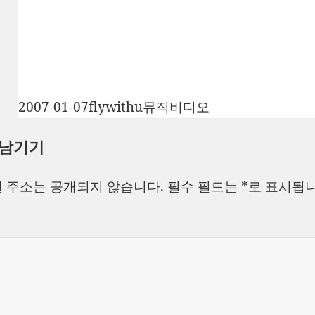
작
글
카
2007-01-07
flywithu
뮤직비디오
성
쓴
테
 남기기
일
이
고
자
리
 주소는 공개되지 않습니다.
필수 필드는
*
로 표시됩