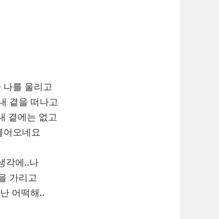
 나를 울리고
내 곁을 떠나고
내 곁에는 없고
불어오네요
생각에..나
을 가리고
난 어떡해..