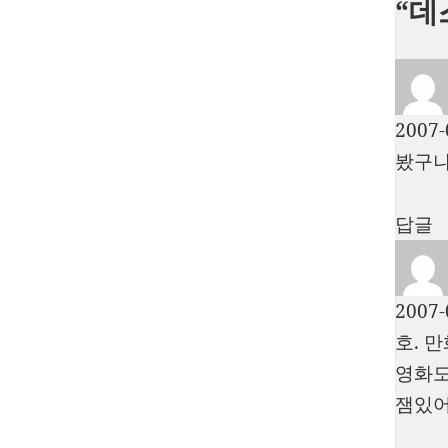
“데
2007-
봤구나
답글
2007-
호. 
영화도
잼있어