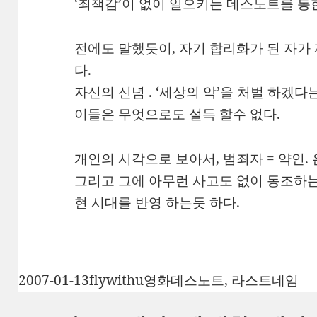
‘죄책감’이 없이 일으키는 데스노트를 통한
전에도 말했듯이, 자기 합리화가 된 자가
다.
자신의 신념 . ‘세상의 악’을 처벌 하겠다
이들은 무엇으로도 설득 할수 없다.
개인의 시각으로 보아서, 범죄자 = 약인. 
그리고 그에 아무런 사고도 없이 동조하는 
현 시대를 반영 하는듯 하다.
작
글
카
태
2007-01-13
flywithu
영화
데스노트
,
라스트네임
성
쓴
테
그