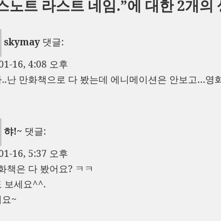
스노트 라스트 네임.”에 대한 2개의
일
이
고
자
리
skymay
댓글:
01-16, 4:08 오후
..난 만화책으로 다 봤는데 에니메이션은 안보고…영화는
햐!~
댓글:
01-16, 5:37 오후
만화책은 다 봤어요? ㅋㅋ
 보세요^^.
요~