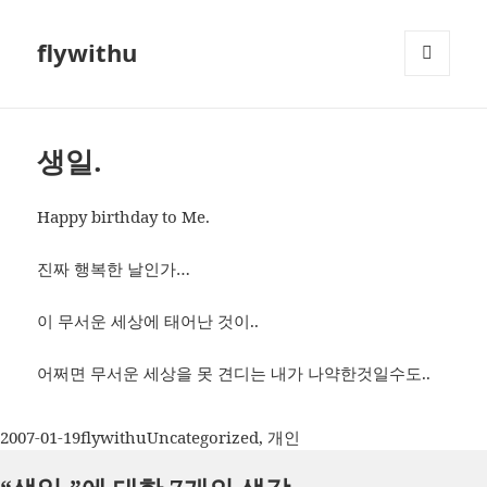
flywithu
메뉴와
위젯
생일.
Happy birthday to Me.
진짜 행복한 날인가…
이 무서운 세상에 태어난 것이..
어쩌면 무서운 세상을 못 견디는 내가 나약한것일수도..
작
글
카
2007-01-19
flywithu
Uncategorized
,
개인
성
쓴
테