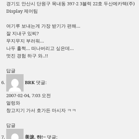
경기도 안산시 단원구 목내동 397-2 3블럭 22호 두산메카텍(주)
Display 제어팀
여기루 보내는게 가장 받기가 편해…
잘 지내구 있찌?
무지무지 부러워…
나두 훌쩍… 떠나버리고 싶은데…
멋진 경험 하구 와..!!
답글
BRK
댓글:
2007-02-04, 7:03 오전
얼렁와
창고지기 가서 호가든 마시자 ㅋㅋ
답글
美淚. 햐!~
댓글: