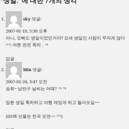
“생일.”에 대한 7개의 생각
일
이
고
자
리
sky
댓글:
2007-01-19, 5:30 오후
아니, 오빠도 생일이었던거야? 요새 생일인 사람이 무쟈게 많다
^^; 여튼 완전 축하 . ㅋ
답글
Min
댓글:
2007-01-20, 3:47 오전
승희~ 남반구 날씨는 어때? ㅋㅋ
암튼 생일 축하하고 여행 재밌게 하고 돌아오길~~
(DS팩 선물은 한국 오면~~ ^^)