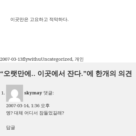
이곳만은 고요하고 적막하다.
작
글
카
2007-03-13
flywithu
Uncategorized
,
개인
성
쓴
테
“오랫만에.. 이곳에서 잔다.”에 한개의 의견
일
이
고
자
리
skymay
댓글:
2007-03-14, 1:36 오후
엥? 대체 어디서 잠들었길래?
답글