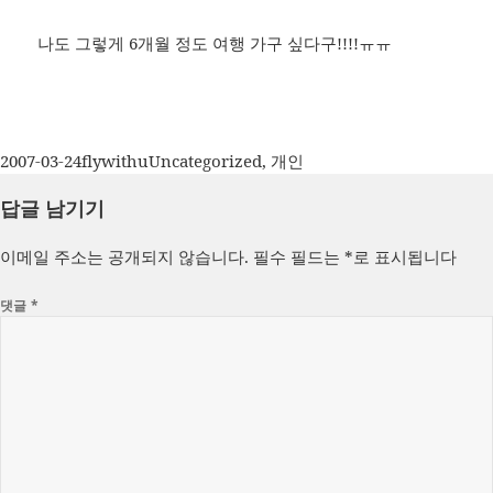
나도 그렇게 6개월 정도 여행 가구 싶다구!!!!ㅠㅠ
작
글
카
2007-03-24
flywithu
Uncategorized
,
개인
성
쓴
테
답글 남기기
일
이
고
자
리
이메일 주소는 공개되지 않습니다.
필수 필드는
*
로 표시됩니다
댓글
*