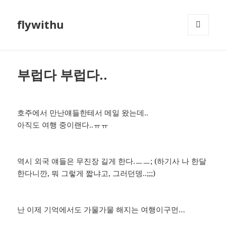
flywithu
메뉴와
위젯
부럽다 부럽다..
호주에서 만난얘들한테서 메일 왔는데..
아직도 여행 중이랜다..ㅠㅠ
역시 외국 얘들은 무진장 길게 한다.ㅡㅡ; (하기사 나 한달
한다니깐, 뭐 그렇게 짧냐고, 그러던뎅..;;;)
난 이제 기억에서도 가물가물 해지는 여행이구먼…