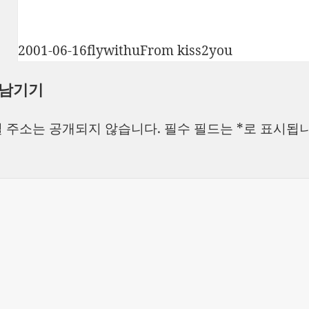
작
글
카
2001-06-16
flywithu
From kiss2you
성
쓴
테
 남기기
일
이
고
자
리
 주소는 공개되지 않습니다.
필수 필드는
*
로 표시됩