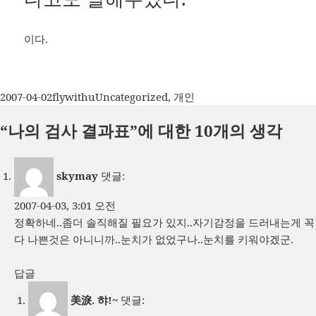
이다.
작
글
카
2007-04-02
flywithu
Uncategorized
,
개인
성
쓴
테
“나의 검사 결과표”에 대한 10개의 생각
일
이
고
자
리
skymay
댓글:
2007-04-03, 3:01 오전
정확하네..좀더 솔직해질 필요가 있지..자기감정을 드러내는게 꼭
다 나쁜것은 아니니까..눈치가 없었구나..눈치를 키워야겠군.
답글
美淚. 햐!~
댓글: