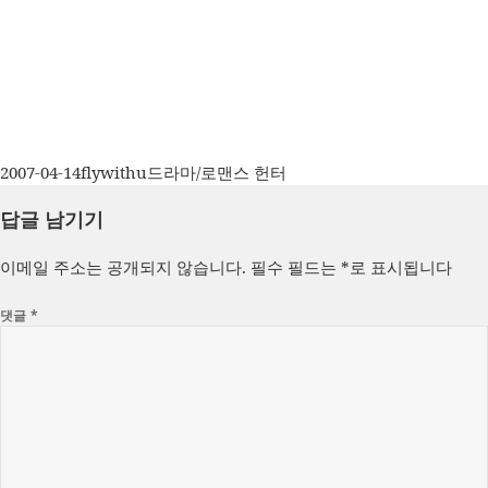
작
글
카
2007-04-14
flywithu
드라마/로맨스 헌터
성
쓴
테
답글 남기기
일
이
고
자
리
이메일 주소는 공개되지 않습니다.
필수 필드는
*
로 표시됩니다
댓글
*