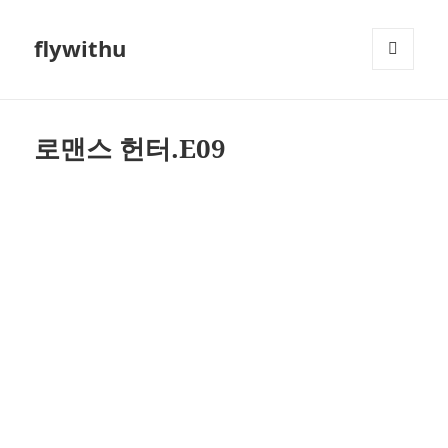
flywithu
메뉴와
위젯
로맨스 헌터.E09