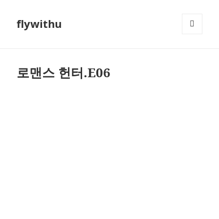
flywithu
메뉴와
위젯
로맨스 헌터.E06