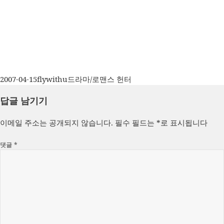
작
글
카
2007-04-15
flywithu
드라마/로맨스 헌터
성
쓴
테
답글 남기기
일
이
고
자
리
이메일 주소는 공개되지 않습니다.
필수 필드는
*
로 표시됩니다
댓글
*