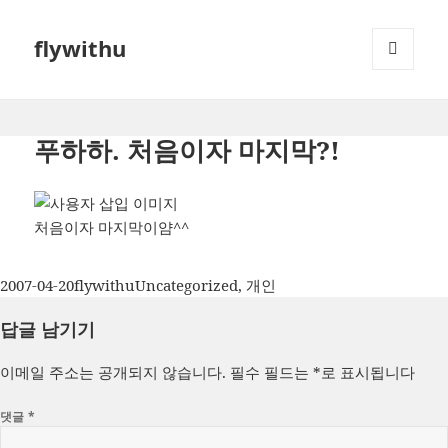
flywithu
메뉴와
위젯
푸하하. 처음이자 마지막?!
처음이자 마지막이얌^^
작
글
카
2007-04-20
flywithu
Uncategorized
,
개인
성
쓴
테
답글 남기기
일
이
고
자
리
이메일 주소는 공개되지 않습니다.
필수 필드는
*
로 표시됩니다
댓글
*