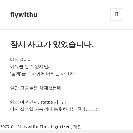
flywithu
메뉴와
위젯
잠시 사고가 있었습니다.
비밀글이..
이유를 알수 없지만..
‘공개’글로 바뀌어 버리는 사고가..
일단 그글들은 삭제했는데.ㅡㅡ;
왜!!! 바뀐건지. status 가.ㅠㅠ
나의 실수일 가능성이 농후하기는 한데.ㅡㅡ;
작
글
카
2007-04-21
flywithu
Uncategorized
,
개인