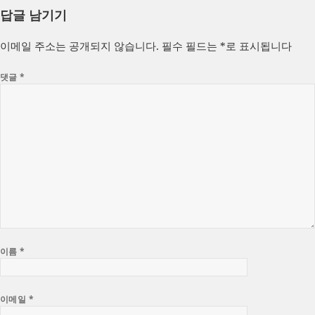
성
쓴
테
답글 남기기
일
이
고
자
리
이메일 주소는 공개되지 않습니다.
필수 필드는
*
로 표시됩니다
댓글
*
이름
*
이메일
*