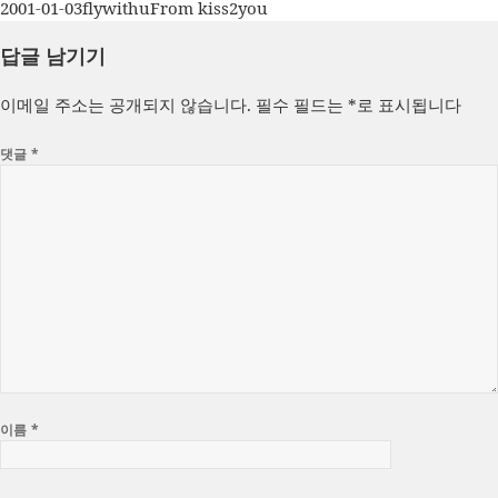
작
글
카
2001-01-03
flywithu
From kiss2you
성
쓴
테
답글 남기기
일
이
고
자
리
이메일 주소는 공개되지 않습니다.
필수 필드는
*
로 표시됩니다
댓글
*
이름
*