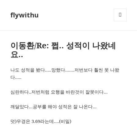
flywithu
메뉴와
위젯
이동환/Re: 쩝.. 성적이 나왔네
요..
나도 성적을 봤다…..망했다…….저번보다 훨씬 못 나왔
다…..
심란하다..저번처럼 요행을 바란것이 잘못이다…
깨달았다…공부를 해야 성적은 잘 나온다…
덧)우경은 3.69라는데….(비밀)