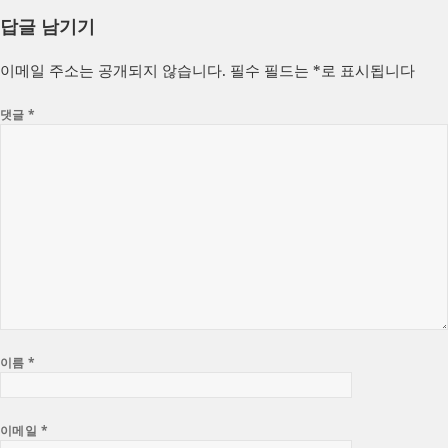
성
쓴
테
답글 남기기
일
이
고
자
리
이메일 주소는 공개되지 않습니다.
필수 필드는
*
로 표시됩니다
댓글
*
이름
*
이메일
*