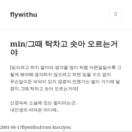
flywithu
메뉴와
위젯
min/그때 탁차고 솟아 오르는거
야
[잊으려고 하지 말아라.생각을 많이 하렴 아픈일일수록 그
렇게 해야해.생각하지 않으려고 하면 잊을 수도 없지
무슨일이든 바닥이 있지 않겠어.언젠가는 발이 거기에 닿
겠지.그때 탁차고 솟아 오르는거야]
신경숙씨 소설에 있는 말이라는군..
내인생의 바닥은 어디에..
작
글
카
2001-06-17
flywithu
From kiss2you