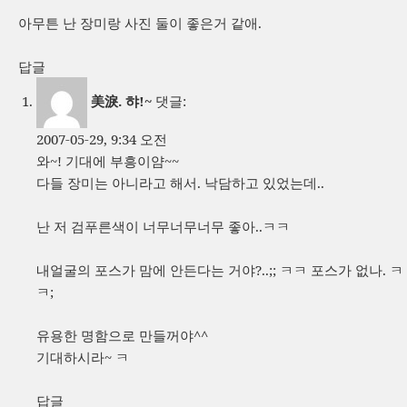
아무튼 난 장미랑 사진 둘이 좋은거 같애.
답글
美淚. 햐!~
댓글:
2007-05-29, 9:34 오전
와~! 기대에 부흥이얌~~
다들 장미는 아니라고 해서. 낙담하고 있었는데..
난 저 검푸른색이 너무너무너무 좋아..ㅋㅋ
내얼굴의 포스가 맘에 안든다는 거야?..;; ㅋㅋ 포스가 없나. ㅋ
ㅋ;
유용한 명함으로 만들꺼야^^
기대하시라~ ㅋ
답글