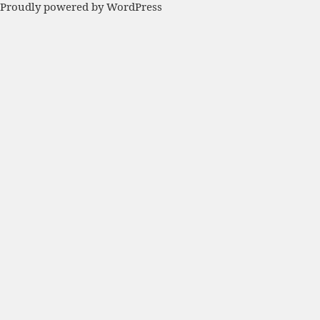
탐
글:
음
Proudly powered by WordPress
색
글: