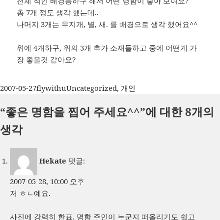
전체 적인 배경등하구 해서 어떤 명함이 좋아 보여요?
총 7개 정도 생각 했는데..
나머지 3개는 무지개, 별, 새. 를 배경으로 생각 했어요^^
위에 4개하구, 위의 3개 추가 소재들하고 중에 어떤게 가
장 좋을것 같아요?
작
글
카
2007-05-27
flywithu
Uncategorized
,
개인
성
쓴
테
“좋은 명함을 찝어 주세요^^”에 대한 8개의
일
이
고
자
리
생각
Hekate
댓글:
2007-05-28, 10:00 오후
저 ㅎㄴ예요.
사진에 강력히 한표. 명함 주인이 누군지 떠올리기도 쉽고