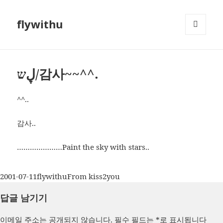
flywithu
메뉴와
위젯
ڸש/감사~~^^.
^^..
감사..
…………………Paint the sky with stars..
작
글
카
2001-07-11
flywithu
From kiss2you
성
쓴
테
답글 남기기
일
이
고
자
리
이메일 주소는 공개되지 않습니다.
필수 필드는
*
로 표시됩니다