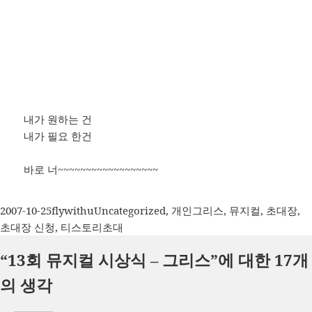
내가 원하는 건
내가 필요 한건
바로 너~~~~~~~~~~~~~~~~~~
작
글
카
태
2007-10-25
flywithu
Uncategorized
,
개인
그리스
,
뮤지컬
,
초대장
,
성
쓴
테
그
초대장 신청
,
티스토리초대
일
이
고
“13회 뮤지컬 시상식 – 그리스”에 대한 17개
자
리
의 생각