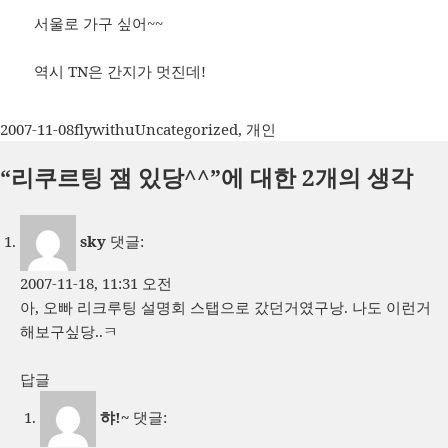
서울로 가구 싶어~~
역시 TN은 간지가 멋진데!
작
글
카
2007-11-08
flywithu
Uncategorized
,
개인
성
쓴
테
“리쿠르팅 잼 있당^^”에 대한 2개의 생각
일
이
고
자
리
sky
댓글:
2007-11-18, 11:31 오전
아, 오빠 리크루팅 설명회 스탭으로 갔던거였구낭. 나도 이런거
해보구싶당..ㅋ
답글
햐!~
댓글: