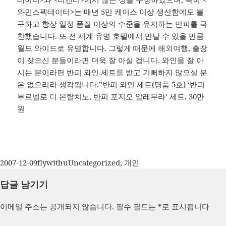
와인스펙테이터>는 매년 5만 케이스 이상 생산함에도 불
구하고 항상 일정 품질 이상의 수준을 유지하는 반피를 극
찬했습니다. 또 전 세계 유명 호텔에서 만날 수 있을 만큼
월드 와이드로 유명합니다. 그렇게 때문에 해외여행, 출장
이 잦으신 분들이라면 더욱 잘 아실 겁니다. 와인을 잘 아
시는 분이라면 반피 와인 세트를 받고 기뻐하지 않으실 분
은 없으리라 생각됩니다.”반피 와인 세트(명품 5호) ‘반피
부르넬로 디 몬탈치노, 반피 포지오 알레무라’ 세트, 30만
원
작
글
카
2007-12-09
flywithu
Uncategorized
,
개인
성
쓴
테
답글 남기기
일
이
고
자
리
이메일 주소는 공개되지 않습니다.
필수 필드는
*
로 표시됩니다