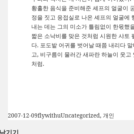
황홀한 음식을 준비해준 셰프의 얼굴이 궁
정을 짓고 응접실로 나온 셰프의 얼굴에 
내는 데는 그의 미소가 틀림없이 한몫했을
짧은 소낙비를 맞은 것처럼 시원한 샤토 
다. 포도밭 어귀를 벗어날 때쯤 내리다 
고, 비구름이 물러간 새파란 하늘이 웃고
처럼.
작
글
카
2007-12-09
flywithu
Uncategorized
,
개인
성
쓴
테
 남기기
일
이
고