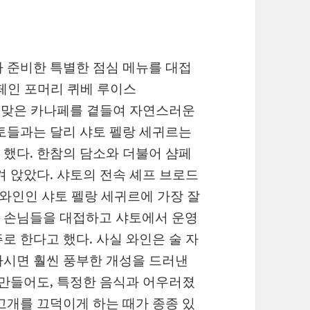
 준비한 특별한 점심 메뉴를 대접
샴페인 포머리 퀴베 루이스
가지 앙증맞은 카나페를 곁들여 자연스러운
토들과는 달리 샤토 펠랑 세귀르는
했다. 한참의 담소와 더불어 샴페
겨 앉았다. 샤토의 전속 셰프 브로드
들의 와인인 샤토 펠랑 세귀르에 가장 잘
 손님들을 대접하고 샤토에서 운영
로 한다고 했다. 사실 와인은 술 자
마시면 훨씬 풍부한 개성을 드러낸
 만들어도, 특정한 음식과 어우러졌
고개를 끄덕이게 하는 때가 종종 있