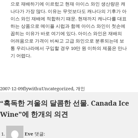
으로 재배하기에 이르렀고 현재 아이스 와인 생산량은 캐
나다가 가장 많다. 이유는 무엇보다도 캐나다의 기후가 아
이스 와인 재배에 적합하기 때문. 현재까지 캐나다를 대표
하는 상품으로 메이플 시럽과 함께 아이스 와인이 첫손에
꼽히는 이유가 바로 여기에 있다. 아이스 와인은 재배의
어려움으로 가격이 비싸고 고급 와인으로 분류되는데 보
통 우리나라에서 구입할 경우 10만 원 이하의 제품은 만나
기 어렵다.
작
글
카
2007-12-09
flywithu
Uncategorized
,
개인
성
쓴
테
“혹독한 겨울의 달콤한 선물. Canada Ice
일
이
고
자
리
Wine”에 한개의 의견
Eve
댓글: