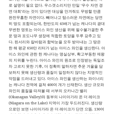
로 설명이 필요 없다. 우스갯소리지만 만일 ‘우수 자연 경
연 대회’라는 것이 있다면 대상을 안겨줘도 무방할 만큼
완전무흠한 자연이다. 빼어나고 탐스러운 자연에는 당연
히 땅도 포함되는데, 한반도의 45배가 넘는 캐나다의 광대
무변한 영토는 아이스 와인 생산을 위해 필수불가결한 추
운 땅과 포도나무 생장에 적합한 토양을 두루 갖추고 있
다. 된서리와 칼바람과 함박눈을 모두 받아내는 그 땅은
한 해 평균 650만 리터가 넘는 아이스 와인을 생산한다. 아
이스 와인에 관한 한 캐나다는 명실상부, 확고부동한 제왕
의 지위를 누린다. 아이스 와인의 원조로 인정받는 독일조
차 고르지 못한 기후, 더 정확히 말하자면 추운 겨울을 담
보하지 못해 생산량과 품질이 일정하지 않다는 치명적인
약점을 드러내고 있다. 아이스 와인을 생산하는 와이너리
는 캐나다 전역에 걸쳐 400여 개가 산재한다. 생산 규모와
와인의 품질을 따져볼 때 서부의 오카나간 밸리
(Okanagan Valley)와 동부의 나이아가라 온 더 레이크
(Niagara on the Lake) 지역이 가장 두드러진다. 생산량
으로만 보면 나이아가라 온 더 레이크가 단연 으뜸. 130여