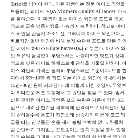
(brix)를 넘어야 한다. 이런 제품에는 진품 아이스 와인을
보증하는 의미로 ‘VQA(Vintners Quality Alliance)’ 마크
를 붙여준다. 이 마크가 없는 아이스 와인은 포도를 인공
적으로 급속 냉동시켰을 가능성이 농후하다. 참고로 아이
스 와인을 만들기 2~3주 전, 그러니까 아이스 와인보다는
빠르지만 일반 와인에 비해 늦게 수확한 포도로 만든 와인
은 레이트 하베스트(late harvest)라고 부른다. 아이스 와
인 특유의 달콤함이 부담스러운 사람이라면 당도가 상대
적으로 낮은 레이트 하베스트에 관심을 기울일 만하다. 아
이스 와인의 가격은 솔직히 부담스러운 수준이다. 보통 현
지에서 5만~10만 원 정도 하는 아이스 와인이 국내에서는
15만~30만 원에 거래된다. 왜 이렇게 비싼 것일까. 무엇보
다 까다로운 제조 과정에서 그 원인을 찾을 수 있다. 앞서
밝힌 것처럼 아이스 와인용 포도 수확은 기온이 영하 8도
밑으로 내려간 한겨울 새벽녘에 전격적으로 이뤄진다. 날
이 밝아올수록 온도가 자연스레 상승하기 때문에 포도 덩
굴을 따는 인부들은 손을 재게 놀릴 수밖에 없다. 차돌처
럼 단단하기 그지없는 포도송이는 압축 과정을 통해 껍질
안의 수분은 그대로 남고 고농축 과즙만 한 방울씩 떨어지