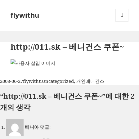
flywithu
메뉴와
위젯
http://011.sk – 베니건스 쿠폰~
작
글
카
태
2008-06-27
flywithu
Uncategorized
,
개인
베니건스
성
쓴
테
그
“http://011.sk – 베니건스 쿠폰~”에 대한 2
일
이
고
자
리
개의 생각
베니아
댓글: