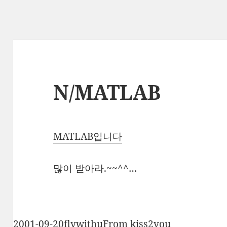
N/MATLAB
MATLAB입니다
많이 받아라.~~^^…
작
글
카
2001-09-20
flywithu
From kiss2you