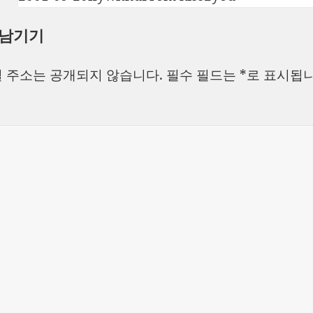
성
쓴
테
 남기기
일
이
고
자
리
 주소는 공개되지 않습니다.
필수 필드는
*
로 표시됩