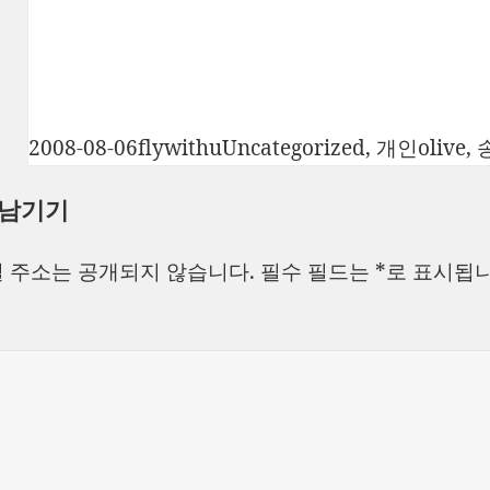
작
글
카
태
2008-08-06
flywithu
Uncategorized
,
개인
olive
,
성
쓴
테
그
 남기기
일
이
고
자
리
 주소는 공개되지 않습니다.
필수 필드는
*
로 표시됩