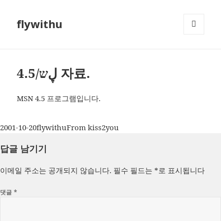
flywithu
메뉴와
위젯
ڸש/4.5 자료.
MSN 4.5 프로그램입니다.
작
글
카
2001-10-20
flywithu
From kiss2you
성
쓴
테
답글 남기기
일
이
고
자
리
이메일 주소는 공개되지 않습니다.
필수 필드는
*
로 표시됩니다
댓글
*