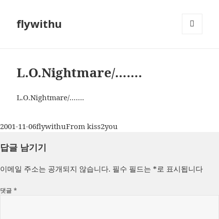
flywithu
메뉴와
위젯
L.O.Nightmare/…….
L.O.Nightmare/…….
작
글
카
2001-11-06
flywithu
From kiss2you
성
쓴
테
답글 남기기
일
이
고
자
리
이메일 주소는 공개되지 않습니다.
필수 필드는
*
로 표시됩니다
댓글
*