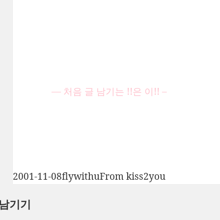
— 처음 글 남기는 !!은 이!! –
작
글
카
2001-11-08
flywithu
From kiss2you
성
쓴
테
 남기기
일
이
고