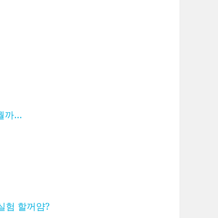
 뭘까…
 실험 할꺼얌?