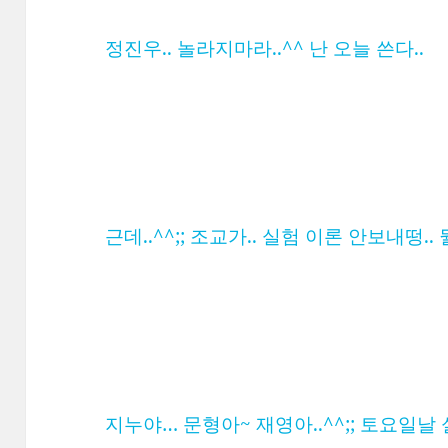
정진우.. 놀라지마라..^^ 난 오늘 쓴다..
근데..^^;; 조교가.. 실험 이론 안보내떵..
지누야… 문형아~ 재영아..^^;; 토요일날