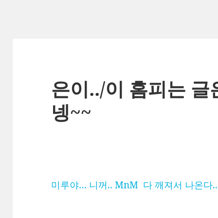
은이../이 홈피는 
넹~~
미루야… 니꺼.. MnM 다 깨져서 나온다..