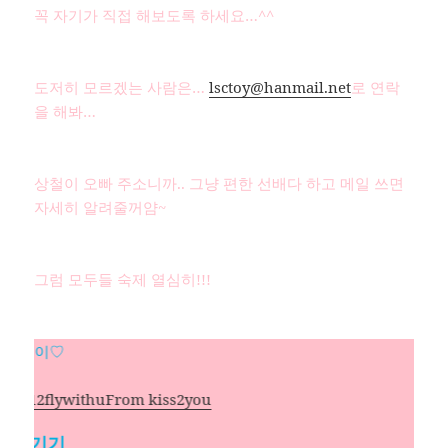
꼭 자기가 직접 해보도록 하세요…^^
도저히 모르겠는 사람은…
lsctoy@hanmail.net
로 연락
을 해봐…
상철이 오빠 주소니까.. 그냥 편한 선배다 하고 메일 쓰면
자세히 알려줄꺼얌~
그럼 모두들 숙제 열심히!!!
운 은이♡
일자
글쓴이
카테고리
-11-12
flywithu
From kiss2you
 남기기