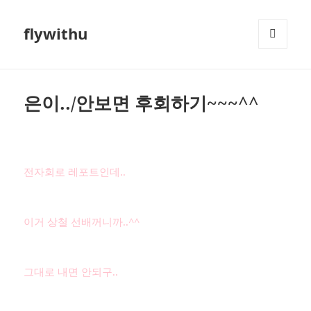
flywithu
메뉴와
위젯
은이../안보면 후회하기~~~^^
전자회로 레포트인데..
이거 상철 선배꺼니까..^^
그대로 내면 안되구..