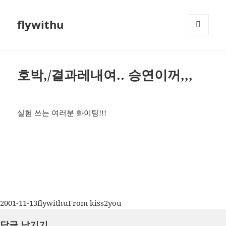
flywithu
메뉴와
위젯
호박,/결과레내여.. 승연이꺼,,,
실험 쓰는 여러분 화이팅!!!
작
글
카
2001-11-13
flywithu
From kiss2you
성
쓴
테
답글 남기기