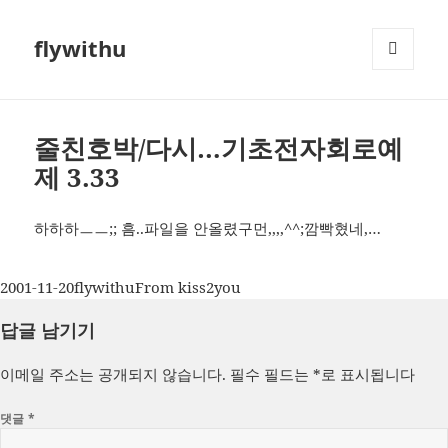
flywithu
메뉴와
위젯
줄친호박/다시…기초전자회로예
제 3.33
하하하ㅡㅡ;; 흠..파일을 안올렸구먼,,,,^^;깜빡혔네,…
작
글
카
2001-11-20
flywithu
From kiss2you
성
쓴
테
답글 남기기
일
이
고
자
리
이메일 주소는 공개되지 않습니다.
필수 필드는
*
로 표시됩니다
댓글
*