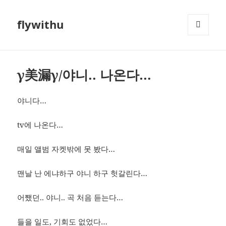
flywithu
메뉴와
위젯
γ美漏γ/야니.. 나온다…
야니다…
tv에 나온다…
매일 앨범 자켓밖에 못 봤다…
맨날 난 에냐하구 야니 하구 헛갈린다…
어쨌던.. 야니.. 곡 처음 듣는다…
들을 일도, 기회도 없었다…