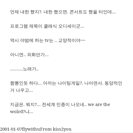
언제 내한 했지?. 내한 했으면. 콘서트도 했을 터인데…
프로그램 제목이 클래식 오디세이군…
역시 야밤에 하는 tv는 .. 교양적이야~~
아니면.. 외화던가…
……….노래가..
짬뽕인듯 하다… 아까는 나이팅게일?. 나아면서. 동양적인
거 나우고…
지금은. 뭐지?… 전세계 민종이 나오네.. we are the
wolrd?냐…
작
글
카
2001-01-07
flywithu
From kiss2you