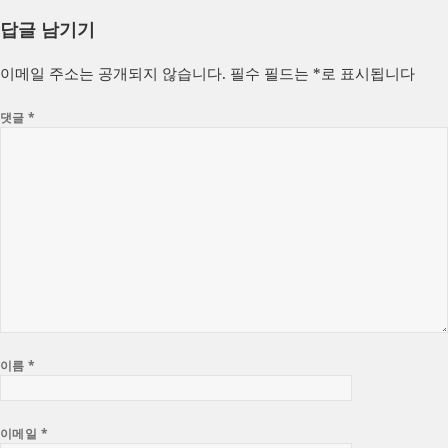
성
쓴
테
답글 남기기
일
이
고
자
리
이메일 주소는 공개되지 않습니다.
필수 필드는
*
로 표시됩니다
댓글
*
이름
*
이메일
*