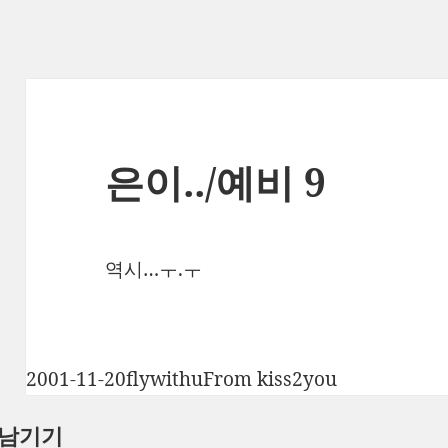
은이../예비 9
역시…ㅜ.ㅜ
작
글
카
2001-11-20
flywithu
From kiss2you
성
쓴
테
 남기기
일
이
고