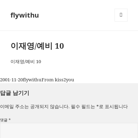
flywithu
메뉴와
위젯
이재영/예비 10
이재영/예비 10
작
글
카
2001-11-20
flywithu
From kiss2you
성
쓴
테
답글 남기기
일
이
고
자
리
이메일 주소는 공개되지 않습니다.
필수 필드는
*
로 표시됩니다
댓글
*