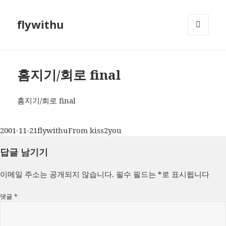
flywithu
메뉴와
위젯
홈지기/회로 final
홈지기/회로 final
작
글
카
2001-11-21
flywithu
From kiss2you
성
쓴
테
답글 남기기
일
이
고
자
리
이메일 주소는 공개되지 않습니다.
필수 필드는
*
로 표시됩니다
댓글
*