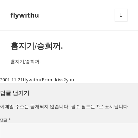
flywithu
메뉴와
위젯
홈지기/승희꺼.
홈지기/승희꺼.
작
글
카
2001-11-21
flywithu
From kiss2you
성
쓴
테
답글 남기기
일
이
고
자
리
이메일 주소는 공개되지 않습니다.
필수 필드는
*
로 표시됩니다
댓글
*