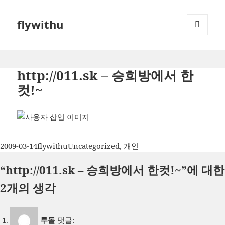
flywithu
메뉴와
위젯
http://011.sk – 승희방에서 한
컷!~
작
글
카
2009-03-14
flywithu
Uncategorized
,
개인
성
쓴
테
“http://011.sk – 승희방에서 한컷!~”에 대한
일
이
고
자
리
2개의 생각
루돌
댓글: