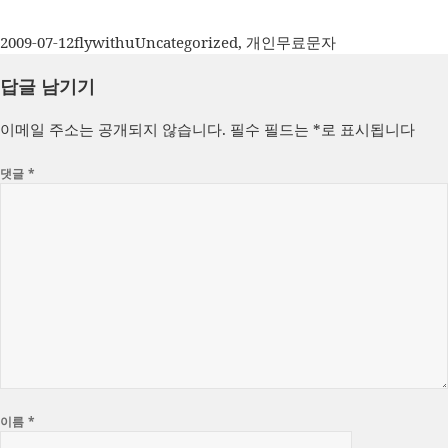
작
글
카
태
2009-07-12
flywithu
Uncategorized
,
개인
무료문자
성
쓴
테
그
답글 남기기
일
이
고
자
리
이메일 주소는 공개되지 않습니다.
필수 필드는
*
로 표시됩니다
댓글
*
이름
*