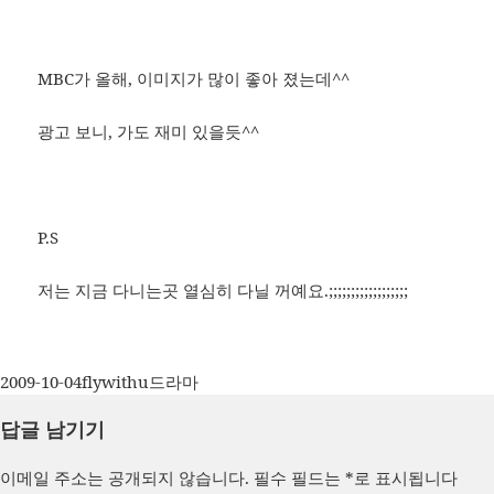
MBC가 올해, 이미지가 많이 좋아 졌는데^^
광고 보니, 가도 재미 있을듯^^
P.S
저는 지금 다니는곳 열심히 다닐 꺼예요.;;;;;;;;;;;;;;;;;;
작
글
카
2009-10-04
flywithu
드라마
성
쓴
테
답글 남기기
일
이
고
자
리
이메일 주소는 공개되지 않습니다.
필수 필드는
*
로 표시됩니다