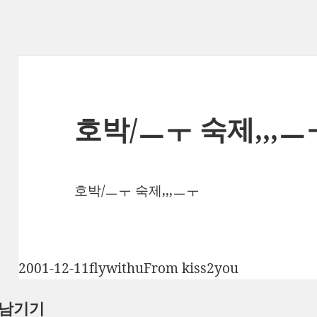
호박/ㅡㅜ 숙제,,,ㅡ
호박/ㅡㅜ 숙제,,,ㅡㅜ
작
글
카
2001-12-11
flywithu
From kiss2you
성
쓴
테
 남기기
일
이
고